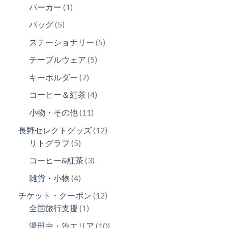
個
の
1
パーカー
1
品
の
商
個
5
バッグ
5
商
品
の
個
品
5
ステーショナリー
5
商
の
個
品
5
テーブルウェア
5
商
の
個
品
7
キーホルダー
7
商
の
個
品
4
コーヒー＆紅茶
4
商
の
個
品
11
小物・その他
11
商
の
個
品
12
長野セレクトグッズ
12
商
の
5
個
リトグラフ
5
品
商
個
の
3
コーヒー&紅茶
3
品
の
商
個
4
雑貨・小物
4
商
品
の
個
品
12
チケット・クーポン
12
商
の
1
個
全国旅行支援
1
品
商
個
の
10
湯田中・渋エリア
10