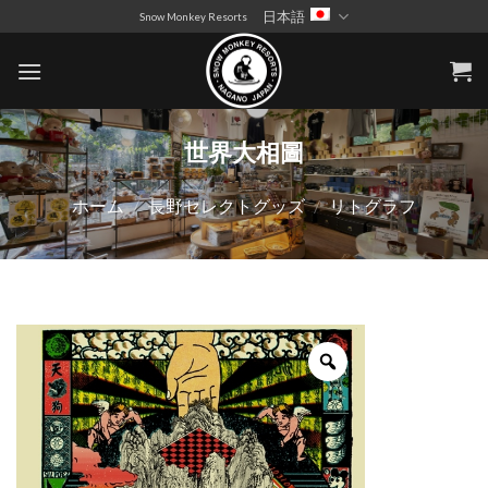
Skip
日本語
Snow Monkey Resorts
to
content
世界大相圖
ホーム
/
長野セレクトグッズ
/
リトグラフ