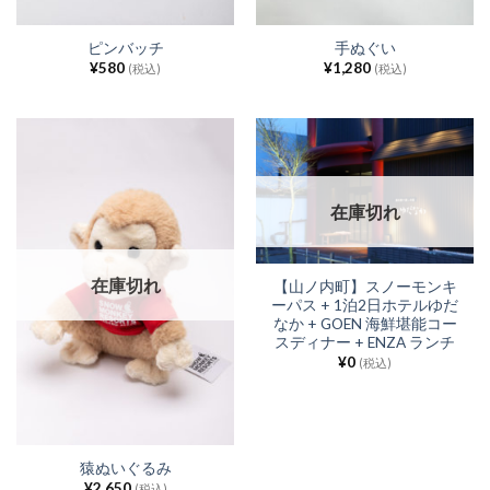
ピンバッチ
手ぬぐい
¥
580
¥
1,280
(税込)
(税込)
在庫切れ
在庫切れ
【山ノ内町】スノーモンキ
ーパス + 1泊2日ホテルゆだ
なか + GOEN 海鮮堪能コー
スディナー + ENZA ランチ
¥
0
(税込)
猿ぬいぐるみ
¥
2,650
(税込)