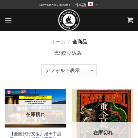
Skip
日本語
Snow Monkey Resorts
to
content
ホーム
/
全商品
絞り込み
在庫切れ
在庫切れ
【全国旅行支援】湯田中温