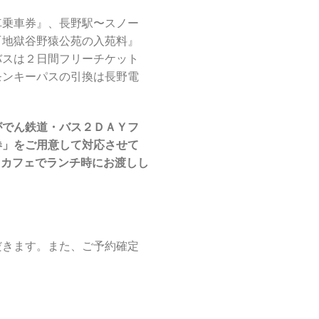
車乗車券』、長野駅〜スノー
『地獄谷野猿公苑の入苑料』
バスは２日間フリーチケット
モンキーパスの引換は長野電
がでん鉄道・バス２ＤＡＹフ
券」をご用意して対応させて
 カフェでランチ時にお渡しし
だきます。また、ご予約確定