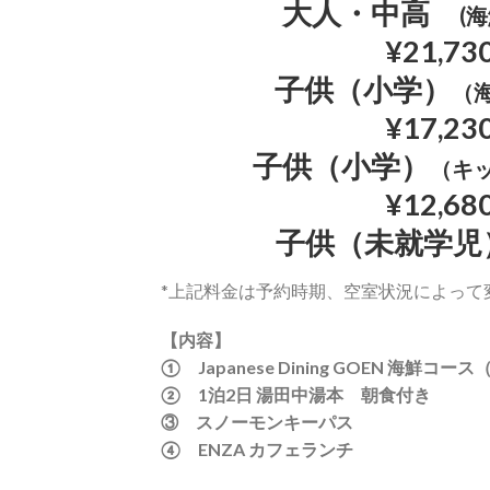
大人・中高
(
¥21,73
子供（小学
）
（
¥17,23
子供
（
小学）
（キ
¥12,68
子供（未就学児
*上記料金は予約時期、空室状況によって
【内容】
① Japanese Dining GOEN 海鮮コ
② 1泊2日 湯田中湯本 朝食付き
③ スノーモンキーパス
④ ENZA カフェランチ