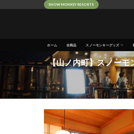
Skip
SNOW MONKEY RESORTS
to
content
ホーム
全商品
スノーモンキーグッズ
【山ノ内町】スノーモンキ