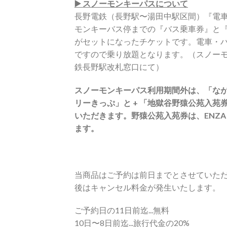
▶️ スノーモンキーパスについて
長野電鉄（長野駅〜湯田中駅区間）『電
モンキーバス停までの『バス乗車券』と
がセットになったチケットです。電車・
ですので乗り放題となります。（スノー
鉄長野駅改札窓口にて）
スノーモンキーパス利用期間外は、「な
リーきっぷ」と + 「地獄谷野猿公苑入苑
いただきます。野猿公苑入苑券は、ENZA
ます。
当商品はご予約は前日までとさせていた
後はキャンセル料金が発生いたします。
ご予約日の11日前迄...無料
10日〜8日前迄...旅行代金の20%