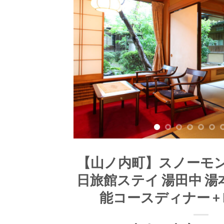
【山ノ内町】スノーモンキ
日旅館ステイ 湯田中 湯本 
能コースディナー + 