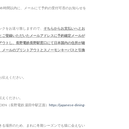
8 時間以内に、メールにて予約の受付可否のお知らせを
ンクをお送り致しますので、
そちらからお支払いへとお
とご登録いただいたメールアドレスに予約確定メールが
アウトし、長野電鉄長野駅窓口にて日本国内の住所が確
、メールのプリントアウトとスノーモンキーパスと引換
お伝えください。
伝えください。
ng GOEN（長野電鉄 湯田中駅正面）
https://japanese-dining-
きる場所のため、まれに冬期シーズンでも猿に会えない