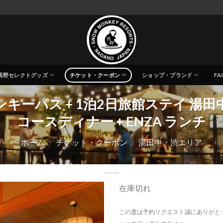
長野セレクトグッズ
チケット・クーポン
ショップ・ブランド
FA
ーパス + 1泊2日旅館ステイ 湯田中 湯
コースディナー + ENZA ランチ
ホーム
/
チケット・クーポン
/
湯田中・渋エリア
在庫切れ
この度は予約リクエスト誠にありがと