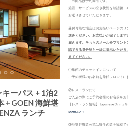
この商品は予約商品です。
施設・サービスの空き状況を確認後、4
お送りさせていただきます。
受付可能な場合はお支払いページのリ
進みください。お支払いが完了します
届きます。そちらのメールをプリント
認できる身分証と一緒に提示いただき
えてください。
①旅館のチェックインについて
ご予約者様のお名前を旅館フロントに
②レストランにて
ーパス + 1泊2
ご入店の際にご予約者様のお名前をお
+ GOEN 海鮮堪
【レストラン情報】 Japanese Dini
ENZA ランチ
goen.com
③地獄谷野猿公苑は野生の猿を観察で