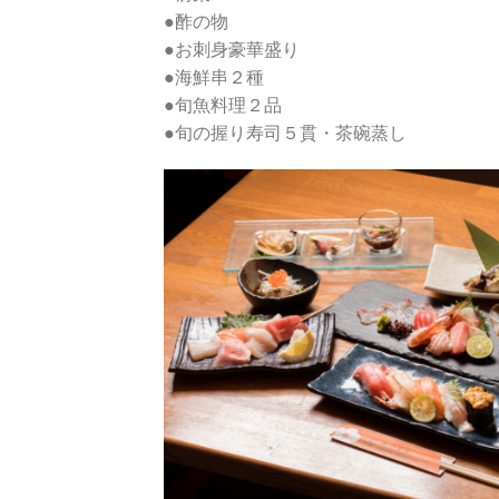
●酢の物
●お刺身豪華盛り
●海鮮串２種
●旬魚料理２品
●旬の握り寿司５貫・茶碗蒸し