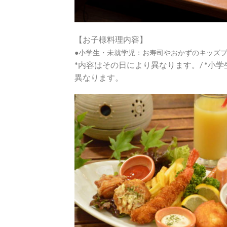
【お子様料理内容】
●小学生・未就学児：お寿司やおかずのキッズ
*内容はその日により異なります。/ *小
異なります。