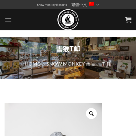
Skip
繁體中文
Snow Monkey Resorts
to
content
雪猴T卹
HOME
/
SNOW MONKEY 商品
/
T-卹