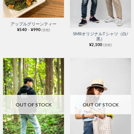
アップルグリーンティー
¥
540
–
¥
990
(含稅)
SMRオリジナルTシャツ（白/
黒）
¥
2,100
(含稅)
OUT OF STOCK
OUT OF STOCK