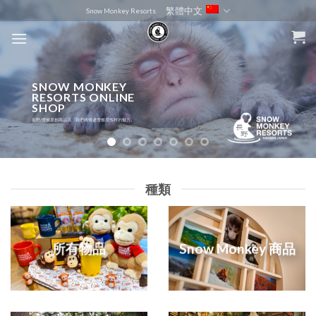
Skip
繁體中文
Snow Monkey Resorts
to
content
TRAVEL DEALS
ENZA CAFE
我們與當地社區密切相關，銷售和傳播有關長野旅行
SNOW MONKEY
IN YOUR LIFE
計劃和優惠的信息。
RESORTS ONLINE
位於地獄谷雪猿公園入口處的高原咖啡館，四周環繞著大自
SHOP
OFFICIAL MERCHANDISE
PLAYFUL DESIGNS
KIDS APPAREL
然，散發著四季的氣息。
每天做你最喜歡的。
長野/雪猴原創商品店。我們將傳遞雪猴度假村的魅力。
大人到兒童，我們都有雪猴度假村的官方產品，如服裝、商品和紀念品。
們將提供充滿長野魅力的產品，例如“猴子”、“雪”、“溫泉”、“蘋果”和“工藝品”。
非常適合作為兒童禮物，如童裝和針織猴娃娃。
種類
所有物品
Snow Monkey 商品