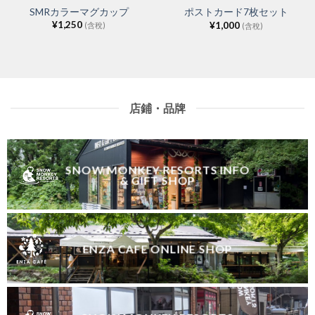
SMRカラーマグカップ
ポストカード7枚セット
¥
1,250
¥
1,000
(含稅)
(含稅)
店鋪・品牌
SNOW MONKEY RESORTS INFO
& GIFT SHOP
ENZA CAFE ONLINE SHOP