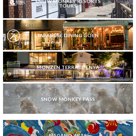
SNOW MONKEY RESORTS
TOURS
JAPANESE DINING GOEN
MONZEN TERRACE ENYA
SNOW MONKEY PASS
NAGANO ARTS